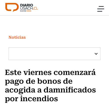
Click acá para ir directamente al contenido
Noticias
Investigación
Noticias
Cultura
Programas Radio y TV Usach
Este viernes comenzará
pago de bonos de
acogida a damnificados
por incendios