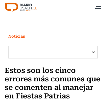
Click acá para ir directamente al contenido
Noticias
Investigación
Noticias
Cultura
Programas Radio y TV Usach
Estos son los cinco
errores más comunes que
se comenten al manejar
en Fiestas Patrias