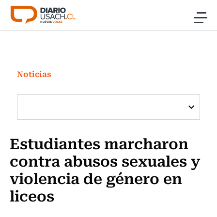
Click acá para ir directamente al contenido
Noticias
Investigación
Noticias
Cultura
Programas Radio y TV Usach
Estudiantes marcharon
contra abusos sexuales y
violencia de género en
liceos