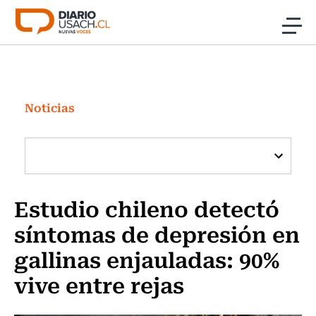
Click acá para ir directamente al contenido
Noticias
Investigación
Noticias
Cultura
Programas Radio y TV Usach
Estudio chileno detectó
síntomas de depresión en
gallinas enjauladas: 90%
vive entre rejas