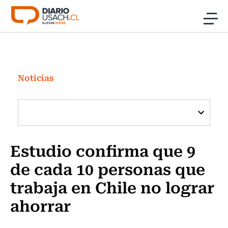
Click acá para ir directamente al contenido
Noticias
Investigación
Noticias
Cultura
Programas Radio y TV Usach
Estudio confirma que 9
de cada 10 personas que
trabaja en Chile no lograr
ahorrar