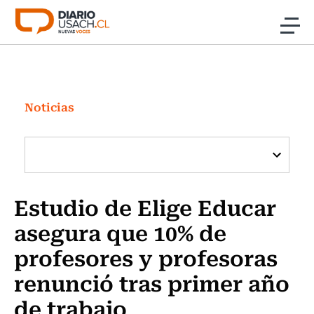
Click acá para ir directamente al contenido
Noticias
Investigación
Noticias
Cultura
Programas Radio y TV Usach
Estudio de Elige Educar
asegura que 10% de
profesores y profesoras
renunció tras primer año
de trabajo