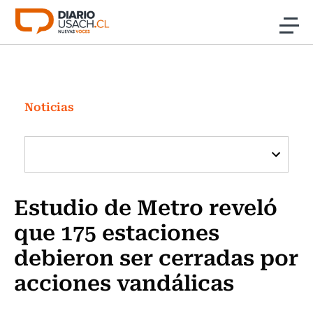
Click acá para ir directamente al contenido
Noticias
Investigación
Noticias
Cultura
Programas Radio y TV Usach
Estudio de Metro reveló
que 175 estaciones
debieron ser cerradas por
acciones vandálicas