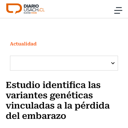
Click acá para ir directamente al contenido
Noticias
Investigación
Actualidad
Cultura
Programas Radio y TV Usach
Estudio identifica las
variantes genéticas
vinculadas a la pérdida
del embarazo