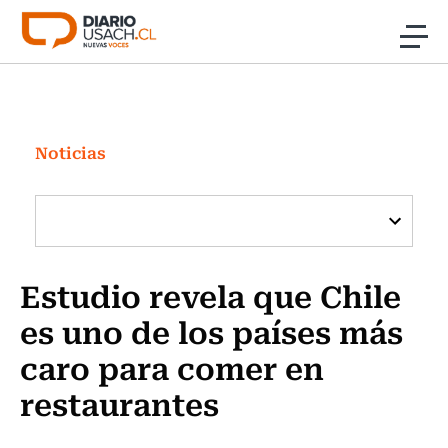
Click acá para ir directamente al contenido
Noticias
Investigación
Noticias
Cultura
Programas Radio y TV Usach
Estudio revela que Chile
es uno de los países más
caro para comer en
restaurantes