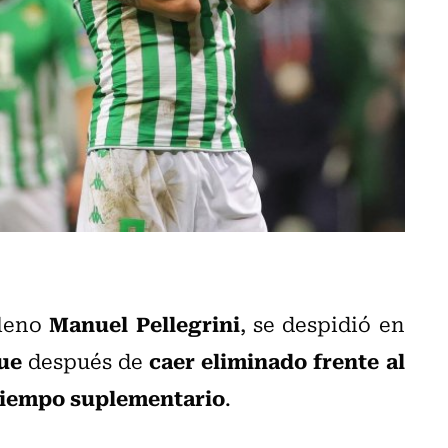
Manuel Pellegrini
ileno
, se despidió en
gue
caer eliminado frente al
después de
l tiempo suplementario
.