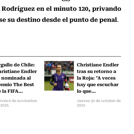
 Rodríguez en el minuto 120, privando
rse su destino desde el punto de penal
.
gullo de Chile:
Christiane Endler
ristiane Endler
tras su retorno a
 nominada al
la Roja: "A veces
emio The Best
hay que escuchar
 la FIFA...
lo que...
eves 6 de noviembre
Jueves 30 de octubre de
 2025
2025