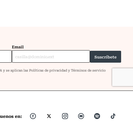
guenos en: