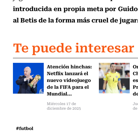
introducida en propia meta por Guido
al Betis de la forma más cruel de juga
Te puede interesar
Atención hinchas:
Or
Netflix lanzará el
Ch
nuevo videojuego
es
de la FIFA para el
Pr
Mundial...
de
Miércoles 17 de
Ju
diciembre de 2025
de
#futbol