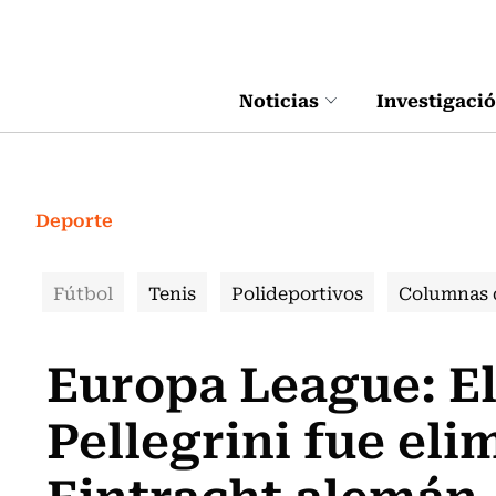
Click acá para ir directamente al contenido
Noticias
Investigaci
Deporte
Fútbol
Tenis
Polideportivos
Columnas 
Europa League: El
Pellegrini fue el
Eintracht alemán