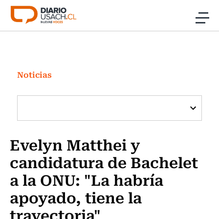
Click acá para ir directamente al contenido
Noticias
Investigación
Noticias
Cultura
Programas Radio y TV Usach
Evelyn Matthei y
candidatura de Bachelet
a la ONU: "La habría
apoyado, tiene la
trayectoria"