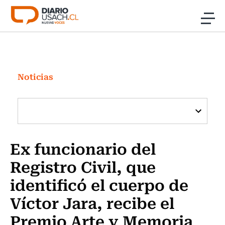
Click acá para ir directamente al contenido
Noticias
Investigación
Noticias
Cultura
Programas Radio y TV Usach
Ex funcionario del
Registro Civil, que
identificó el cuerpo de
Víctor Jara, recibe el
Premio Arte y Memoria