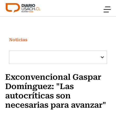
Click acá para ir directamente al contenido
Noticias
Investigación
Noticias
Cultura
Programas Radio y TV Usach
Exconvencional Gaspar
Domínguez: "Las
autocríticas son
necesarias para avanzar"