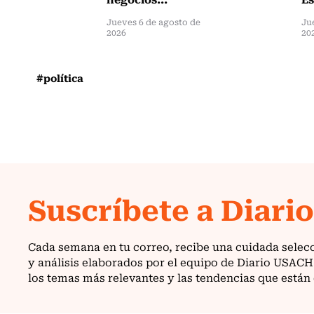
Jueves 6 de agosto de
Ju
2026
20
#política