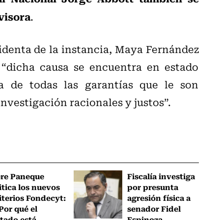
visora
.
sidenta de la instancia, Maya Fernández
e “dicha causa se encuentra en estado
a de todas las garantías que le son
nvestigación racionales y justos”.
ere Paneque
Fiscalía investiga
itica los nuevos
por presunta
iterios Fondecyt:
agresión física a
Por qué el
senador Fidel
tado está...
Espinoza