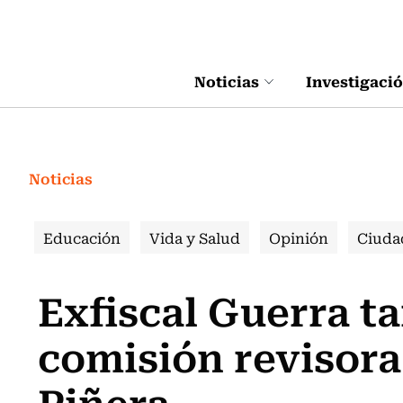
Click acá para ir directamente al contenido
Noticias
Investigaci
Noticias
Educación
Vida y Salud
Opinión
Ciuda
Exfiscal Guerra t
comisión revisora
Piñera