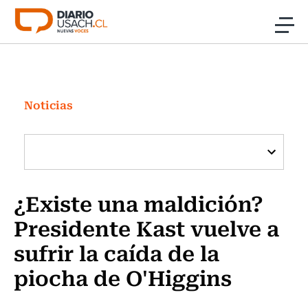
Click acá para ir directamente al contenido
Noticias
Investigación
Noticias
Cultura
Programas Radio y TV Usach
¿Existe una maldición?
Presidente Kast vuelve a
sufrir la caída de la
piocha de O'Higgins