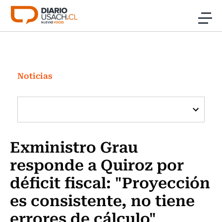
Click acá para ir directamente al contenido
Noticias
Investigación
Noticias
Cultura
Programas Radio y TV Usach
Exministro Grau
responde a Quiroz por
déficit fiscal: "Proyección
es consistente, no tiene
errores de cálculo"