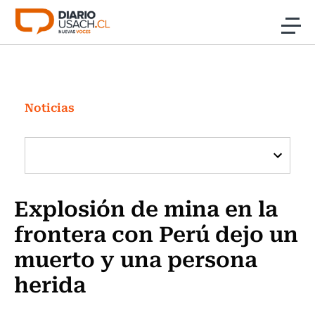
Click acá para ir directamente al contenido
Noticias
Investigación
Noticias
Cultura
Programas Radio y TV Usach
Explosión de mina en la
frontera con Perú dejo un
muerto y una persona
herida