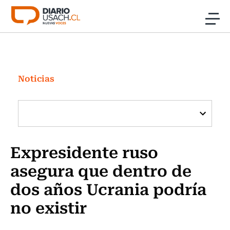
Click acá para ir directamente al contenido
Noticias
Investigación
Noticias
Cultura
Programas Radio y TV Usach
Expresidente ruso
asegura que dentro de
dos años Ucrania podría
no existir