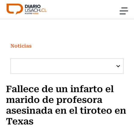
Click acá para ir directamente al contenido
Noticias
Investigación
Noticias
Cultura
Programas Radio y TV Usach
Fallece de un infarto el
marido de profesora
asesinada en el tiroteo en
Texas