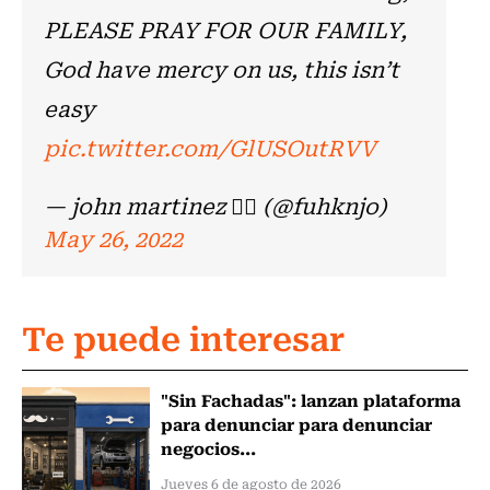
PLEASE PRAY FOR OUR FAMILY,
God have mercy on us, this isn’t
easy
pic.twitter.com/GlUSOutRVV
— john martinez ❤️‍🔥 (@fuhknjo)
May 26, 2022
Te puede interesar
"Sin Fachadas": lanzan plataforma
para denunciar para denunciar
negocios...
Jueves 6 de agosto de 2026