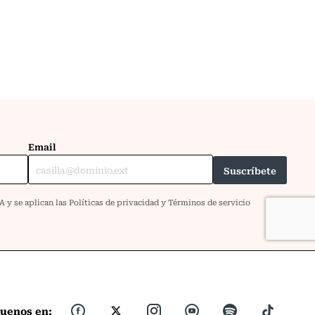
guenos en: