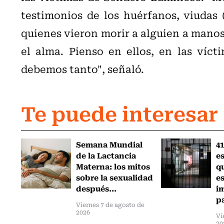
testimonios de los huérfanos, viudas 
quienes vieron morir a alguien a mano
el alma. Pienso en ellos, en las víct
debemos tanto", señaló.
Te puede interesar
Semana Mundial
41
de la Lactancia
es
Materna: los mitos
q
sobre la sexualidad
e
después...
i
pa
Viernes 7 de agosto de
2026
Vi
20