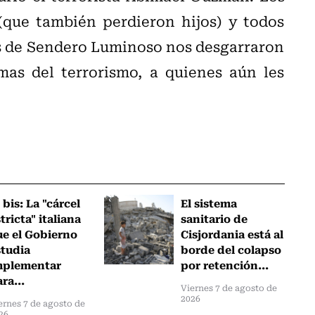
(que también perdieron hijos) y todos
s de Sendero Luminoso nos desgarraron
imas del terrorismo, a quienes aún les
 bis: La "cárcel
El sistema
tricta" italiana
sanitario de
ue el Gobierno
Cisjordania está al
studia
borde del colapso
mplementar
por retención...
ra...
Viernes 7 de agosto de
2026
ernes 7 de agosto de
26