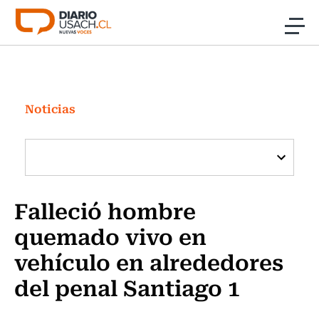
Click acá para ir directamente al contenido
Noticias
Investigación
Noticias
Cultura
Programas Radio y TV Usach
Falleció hombre
quemado vivo en
vehículo en alrededores
del penal Santiago 1