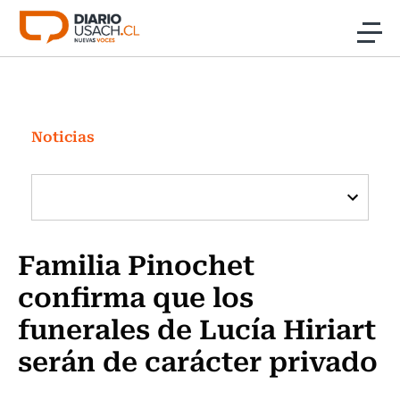
Click acá para ir directamente al contenido
Noticias
Investigación
Noticias
Cultura
Programas Radio y TV Usach
Familia Pinochet
confirma que los
funerales de Lucía Hiriart
serán de carácter privado