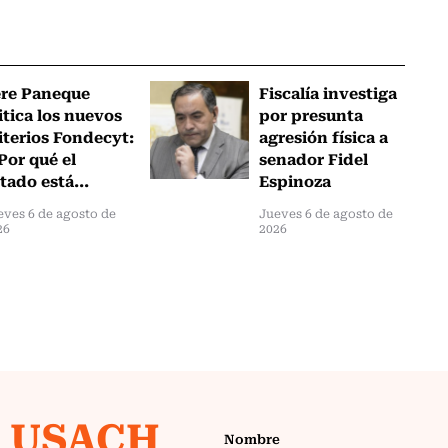
ere Paneque
Fiscalía investiga
itica los nuevos
por presunta
iterios Fondecyt:
agresión física a
Por qué el
senador Fidel
tado está...
Espinoza
eves 6 de agosto de
Jueves 6 de agosto de
26
2026