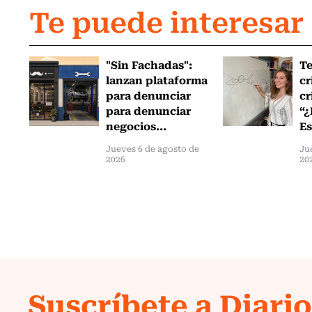
Te puede interesar
"Sin Fachadas":
T
lanzan plataforma
cr
para denunciar
cr
para denunciar
“¿
negocios...
Es
Jueves 6 de agosto de
Ju
2026
20