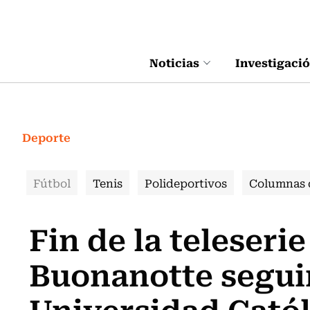
Click acá para ir directamente al contenido
Noticias
Investigaci
Deporte
Fútbol
Tenis
Polideportivos
Columnas 
Fin de la teleseri
Buonanotte segui
Universidad Catól