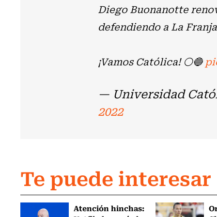
Diego Buonanotte renov
defendiendo a La Franj
¡Vamos Católica! ⚪🔵
pi
— Universidad Cató
2022
Te puede interesar
Atención hinchas:
Or