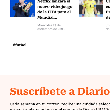
Netflix lanzará el
Ch
nuevo videojuego
es
de la FIFA para el
Pr
Mundial...
de
Miércoles 17 de
Ju
diciembre de 2025
de
#futbol