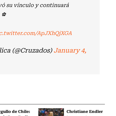
ó su vínculo y continuará
a ⚽
c.twitter.com/ApJXhQjXGA
lica (@Cruzados)
January 4,
gullo de Chile:
Christiane Endler