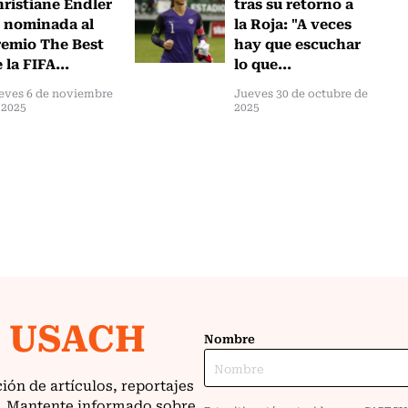
ristiane Endler
tras su retorno a
 nominada al
la Roja: "A veces
emio The Best
hay que escuchar
 la FIFA...
lo que...
eves 6 de noviembre
Jueves 30 de octubre de
 2025
2025