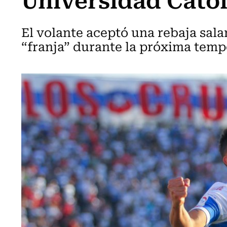
El volante aceptó una rebaja salar
“franja” durante la próxima temp