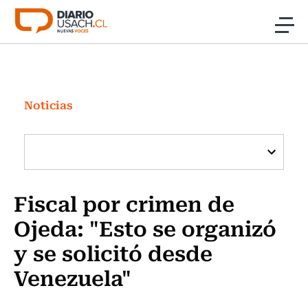
Click acá para ir directamente al contenido
Noticias
Investigación
Noticias
Cultura
Programas Radio y TV Usach
Fiscal por crimen de
Ojeda: "Esto se organizó
y se solicitó desde
Venezuela"