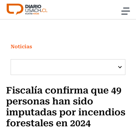
Click acá para ir directamente al contenido
Noticias
Investigación
Noticias
Cultura
Programas Radio y TV Usach
Fiscalía confirma que 49
personas han sido
imputadas por incendios
forestales en 2024