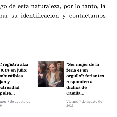
o de esta naturaleza, por lo tanto, la
rar su identificación y contactarnos
C registra alza
"Ser mujer de la
 0,1% en julio:
feria es un
mbustibles
orgullo": feriantes
jan y
responden a
ectricidad
dichos de
pulsa...
Camila...
rnes 7 de agosto de
Viernes 7 de agosto de
26
2026