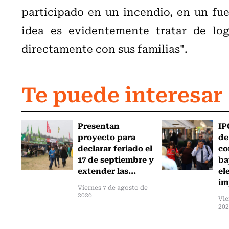
participado en un incendio, en un fueg
idea es evidentemente tratar de log
directamente con sus familias".
Te puede interesar
Presentan
IP
proyecto para
de
declarar feriado el
co
17 de septiembre y
ba
extender las...
el
im
Viernes 7 de agosto de
2026
Vie
20