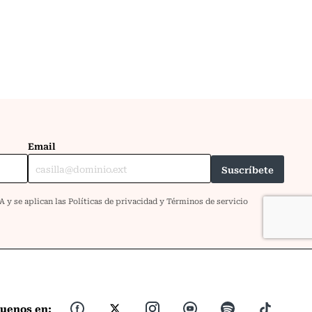
guenos en: