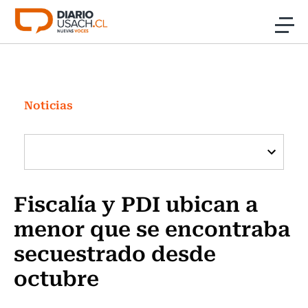
Click acá para ir directamente al contenido
Noticias
Investigación
Noticias
Cultura
Programas Radio y TV Usach
Fiscalía y PDI ubican a
menor que se encontraba
secuestrado desde
octubre