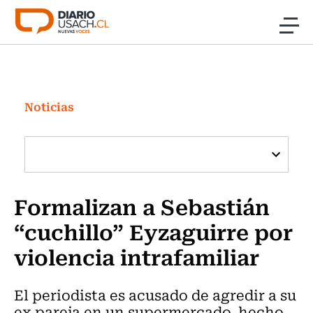
Click acá para ir directamente al contenido
Noticias
Investigación
Noticias
Cultura
Programas Radio y TV Usach
Formalizan a Sebastián
“cuchillo” Eyzaguirre por
violencia intrafamiliar
El periodista es acusado de agredir a su
ex pareja en un supermercado, hecho