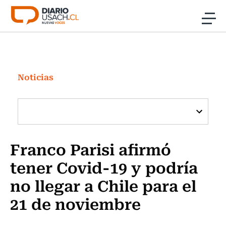
Click acá para ir directamente al contenido
Noticias
Investigación
Noticias
Cultura
Programas Radio y TV Usach
Franco Parisi afirmó
tener Covid-19 y podría
no llegar a Chile para el
21 de noviembre