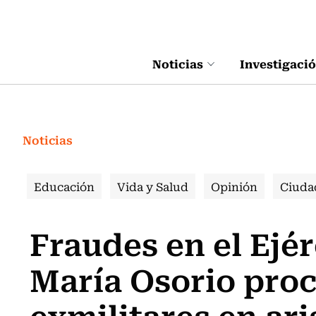
Click acá para ir directamente al contenido
Noticias
Investigaci
Noticias
Educación
Vida y Salud
Opinión
Ciuda
Fraudes en el Ejér
María Osorio proc
exmilitares en ari