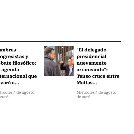
umbres
"El delegado
ogresistas y
presidencial
bate filosófico:
nuevamente
a agenda
arrancando":
ternacional que
Tenso cruce entre
evará a...
Matías...
ércoles 5 de agosto
Miércoles 5 de agosto
 2026
de 2026