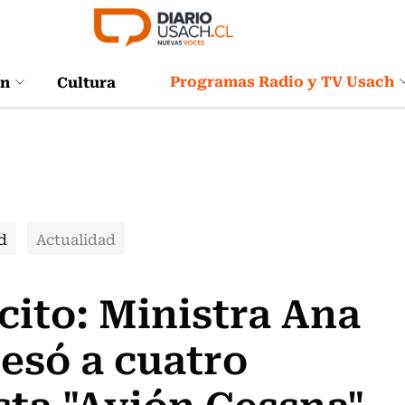
Programas Radio y TV Usach
ón
Cultura
d
Actualidad
cito: Ministra Ana
esó a cuatro
sta "Avión Cessna"