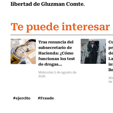
libertad de Gluzman Comte
.
Te puede interesar
Tras renuncia del
C
subsecretario de
pr
Hacienda: ¿Cómo
de
funcionan los test
L
de drogas...
in
ll
Miércoles 5 de agosto de
2026
Mi
de
#ejercito
#Fraude