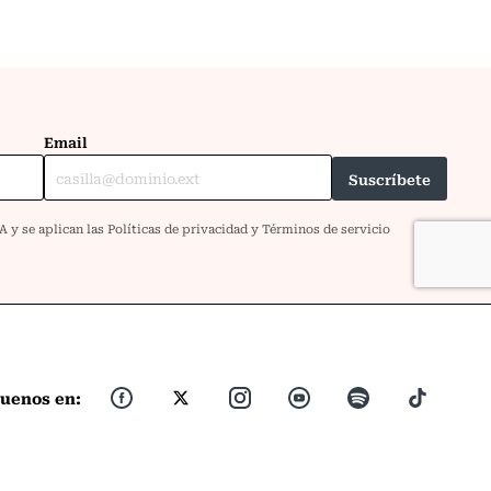
guenos en: