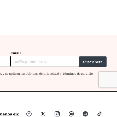
guenos en: