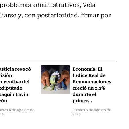
problemas administrativos, Vela
iarse y, con posterioridad, firmar por
usticia revocó
Economía: El
risión
Índice Real de
reventiva del
Remuneraciones
xdiputado
creció un 2,3%
oaquín Lavín
durante el
eón
primer...
eves 6 de agosto de
Jueves 6 de agosto de
26
2026