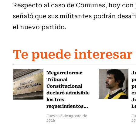
Respecto al caso de Comunes, hoy con 
señaló que sus militantes podrán desafil
el nuevo partido.
Te puede interesar
Megarreforma:
J
Tribunal
p
Constitucional
p
declaró admisible
e
los tres
J
requerimientos...
L
Jueves 6 de agosto de
Ju
2026
20