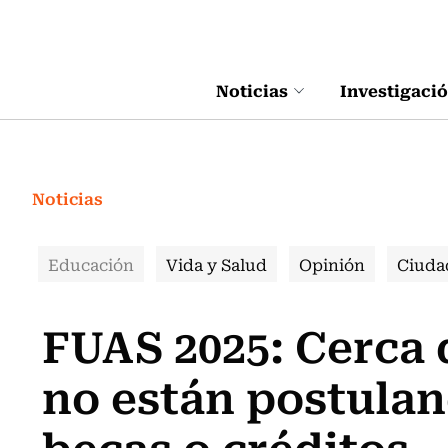
Click acá para ir directamente al contenido
Noticias
Investigaci
Noticias
Educación
Vida y Salud
Opinión
Ciuda
FUAS 2025: Cerca 
no están postulan
becas o créditos