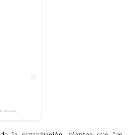
riousach)
 de la organización, plantea que "es