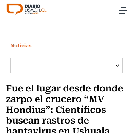
Click acá para ir directamente al contenido
Noticias
Investigación
Noticias
Cultura
Programas Radio y TV Usach
Fue el lugar desde donde
zarpo el crucero “MV
Hondius”: Científicos
buscan rastros de
hantavirus en Ushuaia