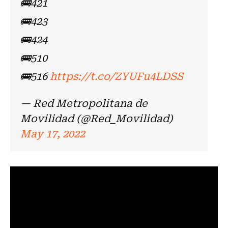
🚌421
🚌423
🚌424
🚌510
🚌516
https://t.co/ZYUFu4LDSS
— Red Metropolitana de
Movilidad (@Red_Movilidad)
May 17, 2022