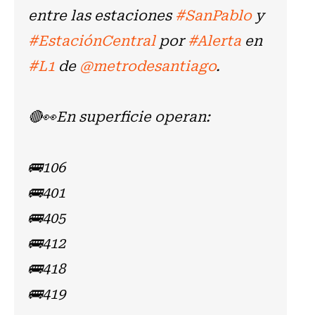
entre las estaciones
#SanPablo
y
#EstaciónCentral
por
#Alerta
en
#L1
de
@metrodesantiago
.
🔴👀En superficie operan:
🚌106
🚌401
🚌405
🚌412
🚌418
🚌419