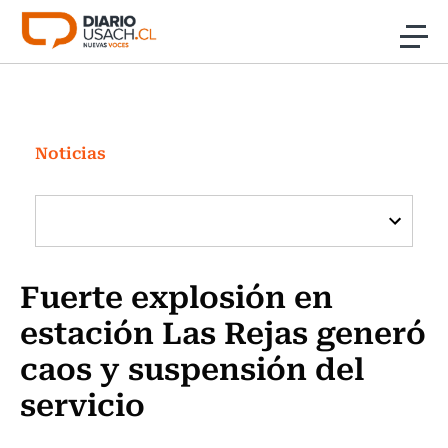
Click acá para ir directamente al contenido
Noticias
Investigación
Noticias
Cultura
Programas Radio y TV Usach
Fuerte explosión en
estación Las Rejas generó
caos y suspensión del
servicio