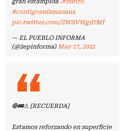
gran estampida .
#metro
#contigoenlamanana
pic.twitter.com/ZWSVWgd7Mf
— EL PUEBLO INFORMA
(@2epinforma)
May 17, 2022
🔴🚌⚠ [RECUERDA]
Estamos reforzando en superficie