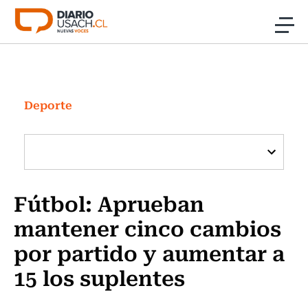
Click acá para ir directamente al contenido
Noticias
Investigación
Deporte
Cultura
Programas Radio y TV Usach
Fútbol: Aprueban
mantener cinco cambios
por partido y aumentar a
15 los suplentes