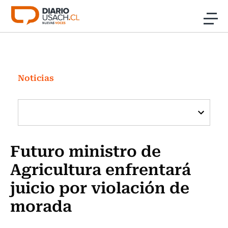
Click acá para ir directamente al contenido
Noticias
Investigación
Noticias
Cultura
Programas Radio y TV Usach
Futuro ministro de
Agricultura enfrentará
juicio por violación de
morada