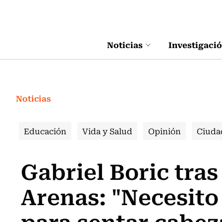
Click acá para ir directamente al contenido
Noticias
Investigaci
Noticias
Educación
Vida y Salud
Opinión
Ciuda
Gabriel Boric tras
Arenas: "Necesito
para sentar cabez