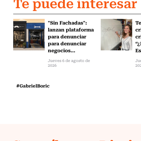
Te puede interesar
"Sin Fachadas":
T
lanzan plataforma
cr
para denunciar
cr
para denunciar
“¿
negocios...
Es
Jueves 6 de agosto de
Ju
2026
20
#GabrielBoric