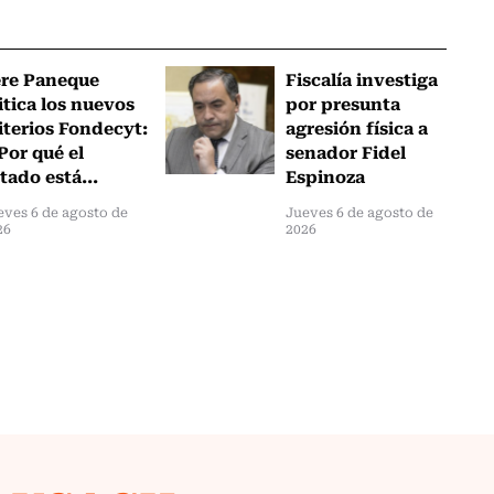
ere Paneque
Fiscalía investiga
itica los nuevos
por presunta
iterios Fondecyt:
agresión física a
Por qué el
senador Fidel
tado está...
Espinoza
eves 6 de agosto de
Jueves 6 de agosto de
26
2026