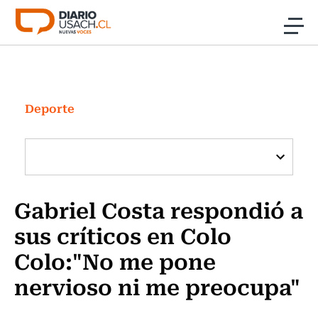
Click acá para ir directamente al contenido
Noticias
Investigación
Deporte
Cultura
Programas Radio y TV Usach
Gabriel Costa respondió a
sus críticos en Colo
Colo:"No me pone
nervioso ni me preocupa"