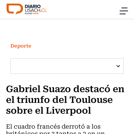
Click acá para ir directamente al contenido
Noticias
Investigación
Deporte
Cultura
Programas Radio y TV Usach
Gabriel Suazo destacó en
el triunfo del Toulouse
sobre el Liverpool
El cuadro francés derrotó a los
británicos por 3 tantos a 2 en un