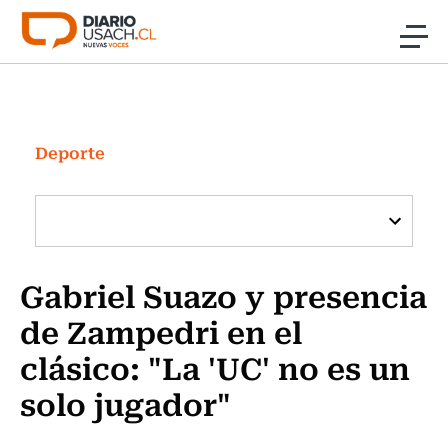
Click acá para ir directamente al contenido
Noticias
Investigación
Deporte
Cultura
Programas Radio y TV Usach
Gabriel Suazo y presencia
de Zampedri en el
clásico: "La 'UC' no es un
solo jugador"