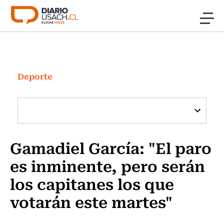
Click acá para ir directamente al contenido
Noticias
Investigación
Deporte
Cultura
Programas Radio y TV Usach
Gamadiel García: "El paro
es inminente, pero serán
los capitanes los que
votarán este martes"