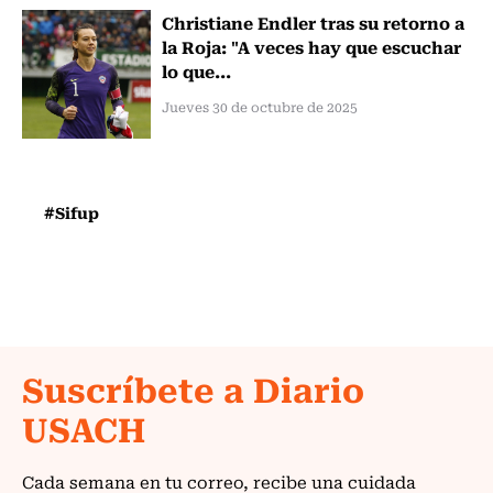
Christiane Endler tras su retorno a
la Roja: "A veces hay que escuchar
lo que...
Jueves 30 de octubre de 2025
#Sifup