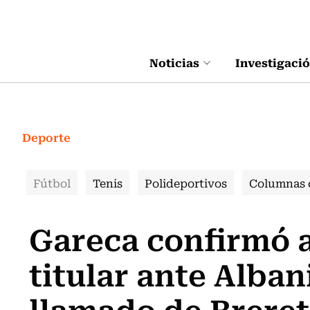
Click acá para ir directamente al contenido
Noticias
Investigaci
Deporte
Fútbol
Tenis
Polideportivos
Columnas 
Gareca confirmó 
titular ante Alban
llamado de Brere