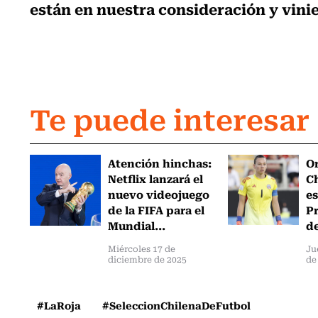
están en nuestra consideración y vin
Te puede interesar
Atención hinchas:
Or
Netflix lanzará el
Ch
nuevo videojuego
es
de la FIFA para el
Pr
Mundial...
de
Miércoles 17 de
Ju
diciembre de 2025
de
#LaRoja
#SeleccionChilenaDeFutbol