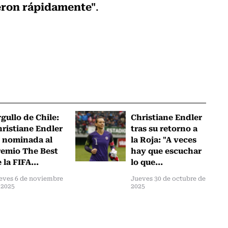
ieron rápidamente"
.
gullo de Chile:
Christiane Endler
ristiane Endler
tras su retorno a
 nominada al
la Roja: "A veces
emio The Best
hay que escuchar
 la FIFA...
lo que...
eves 6 de noviembre
Jueves 30 de octubre de
 2025
2025