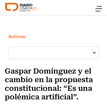
Click acá para ir directamente al contenido
Noticias
Investigación
Noticias
Cultura
Programas Radio y TV Usach
Gaspar Domínguez y el
cambio en la propuesta
constitucional: “Es una
polémica artificial”.