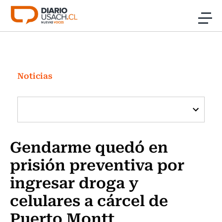
Click acá para ir directamente al contenido
Noticias
Investigación
Noticias
Cultura
Programas Radio y TV Usach
Gendarme quedó en
prisión preventiva por
ingresar droga y
celulares a cárcel de
Puerto Montt