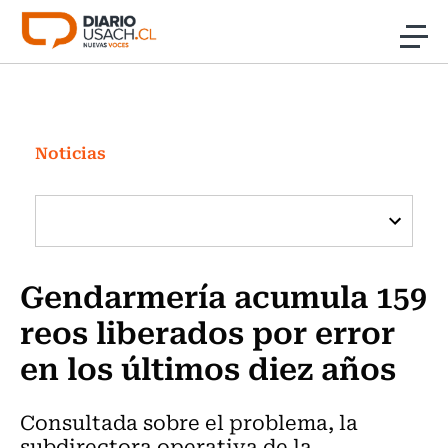
Click acá para ir directamente al contenido
Noticias
Investigación
Noticias
Cultura
Programas Radio y TV Usach
Gendarmería acumula 159
reos liberados por error
en los últimos diez años
Consultada sobre el problema, la
subdirectora operativa de la