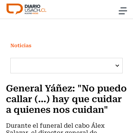
Click acá para ir directamente al contenido
Noticias
Investigación
Noticias
Cultura
Programas Radio y TV Usach
General Yáñez: "No puedo
callar (…) hay que cuidar
a quienes nos cuidan"
Durante el funeral del cabo Álex
Salazar, el director general de