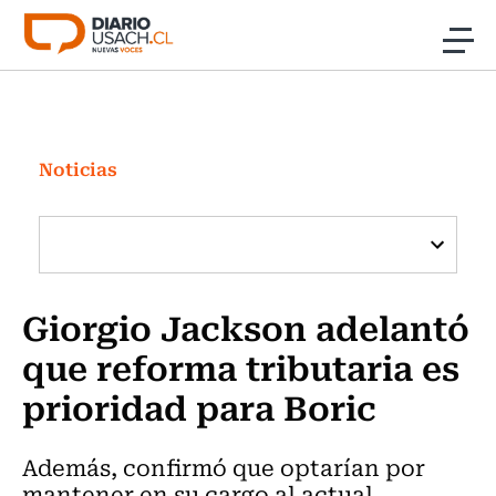
Click acá para ir directamente al contenido
Noticias
Investigación
Noticias
Cultura
Programas Radio y TV Usach
Giorgio Jackson adelantó
que reforma tributaria es
prioridad para Boric
Además, confirmó que optarían por
mantener en su cargo al actual