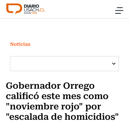
Click acá para ir directamente al contenido
Noticias
Investigación
Noticias
Cultura
Programas Radio y TV Usach
Gobernador Orrego
calificó este mes como
"noviembre rojo" por
"escalada de homicidios"