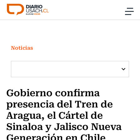
Click acá para ir directamente al contenido
Noticias
Investigación
Noticias
Cultura
Programas Radio y TV Usach
Gobierno confirma
presencia del Tren de
Aragua, el Cártel de
Sinaloa y Jalisco Nueva
Generación en Chile